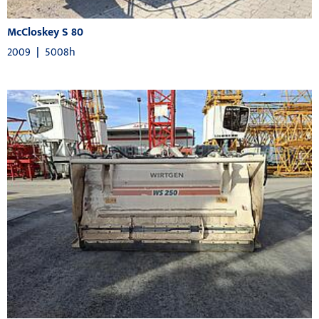
McCloskey S 80
2009
|
5008h