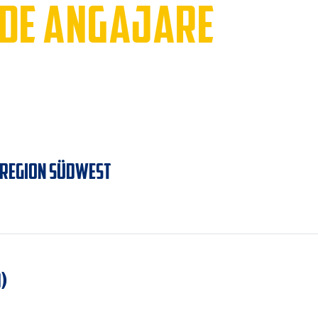
 DE ANGAJARE
 REGION SÜDWEST
)