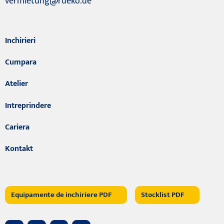
vermietung@rueko.de
Inchirieri
Cumpara
Atelier
Intreprindere
Cariera
Kontakt
Equipamente de inchiriere PDF
Stocklist PDF