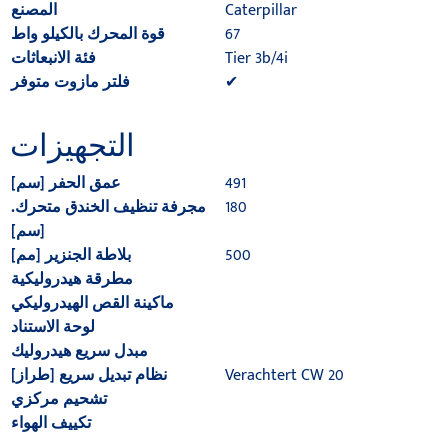
Caterpillar
المصنع
67
قوة المحرك بالكيلو واط
Tier 3b/4i
فئة الانبعاثات
✔
فلتر مازوت متوفر
التجهيزات
491
عمق الحفر [سم]
180
مجرفة تنظيف الخندق متحرك.
[سم]
500
بلاطة الجنزير [مم]
مطرقة هيدروليكية
ماكينة القص الهيدروليكي
لوحة الاستناد
مبدل سريع هيدروليك
Verachtert CW 20
نظام تبديل سريع [طراز]
تشحيم مركزي
تكييف الهواء