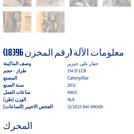
معلومات الآلة (رقم المخزن 18396)
حفار على جنزير
وصف الماكينة
314 D LCR
طراز - حجم
Caterpillar
المصنع
2012
سنة الصنع
9903
ساعات العمل
16,9
الوزن [طن]
12/2023 bei 9900h
الفحص الاخيىر [الساعات]
المحرك