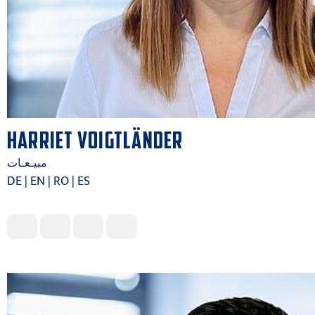
HARRIET VOIGTLÄNDER
مبيـعـات
DE | EN | RO | ES