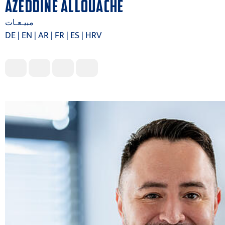
AZEDDINE ALLOUACHE
مبيـعـات
DE | EN | AR | FR | ES | HRV