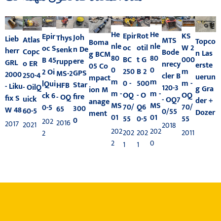
He
He
Epir
Rot
KS
Epir
Joh
Thys
Lieb
Atlas
MTS
Topco
Boma
nle
nle
oc
otil
W 2
oc S
n De
senk
herr
Copc
Bode
n Las
g BCM
80
80
BC
t G
000
B 45
ere
rupp
GRL
o ER
nrecy
erste
05 Co
0
0
250
B 2
m
2 Oi
GPS
MS-2
2000
250-4
cler B
uerun
mpact
m
m
0 -
500
m -
lQui
Star
HFB
- Liku
- OilQ
120-3
g Gra
ion M
m -
m -
OQ
- O
OQ
ck 6
fire
- OQ
fix S
uick
- OQ7
der +
anage
MS
MS
70/
Q6
70/
0-5
300
65
W 48
60-5
0/55
Dozer
ment
01
01
55
0-5
55
0
202
2016
2017
2021
2018
202
202
202
202
2011
2
2
0
1
1