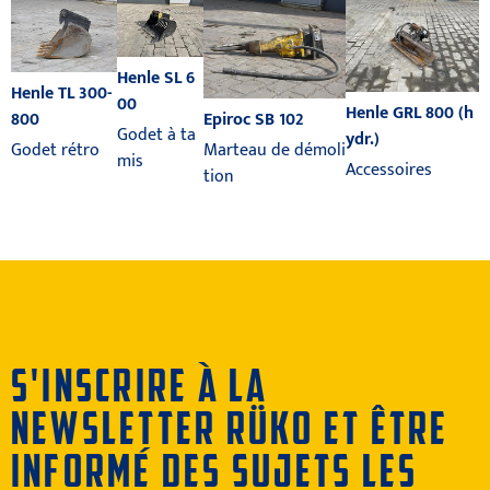
Henle SL 6
Henle TL 300-
00
Henle GRL 800 (h
800
Epiroc SB 102
Godet à ta
ydr.)
Godet rétro
Marteau de démoli
mis
Accessoires
tion
S'INSCRIRE À LA
NEWSLETTER RÜKO ET ÊTRE
INFORMÉ DES SUJETS LES