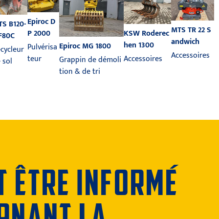
Epiroc D
S B120-
MTS TR 22 S
KSW Roderec
P 2000
F80C
andwich
hen 1300
Epiroc MG 1800
Pulvérisa
cycleur
Accessoires
Accessoires
teur
Grappin de démoli
 sol
tion & de tri
T ÊTRE INFORMÉ
ERNANT LA