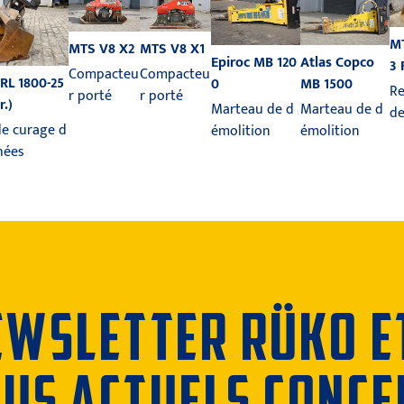
MT
MTS V8 X2
MTS V8 X1
Epiroc MB 120
Atlas Copco
3 
Compacteu
Compacteu
RL 1800-25
0
MB 1500
Re
r porté
r porté
r.)
Marteau de d
Marteau de d
de
e curage d
émolition
émolition
hées
NEWSLETTER RÜKO E
LUS ACTUELS CONC