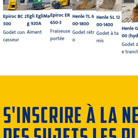
Epiroc ER
Egli EgliMa
Epiroc BC 2
Henle TL 6
Henle SL 12
650-3
g 920A
500
00-1800
00-1400
Henle G
Fraiseuse
Aimant
Godet con
Godet rétr
Godet à ta
00 (hyd
portée
casseur
o
mis
Godet d
e tranc
S'INSCRIRE À LA 
DES SUJETS LES P