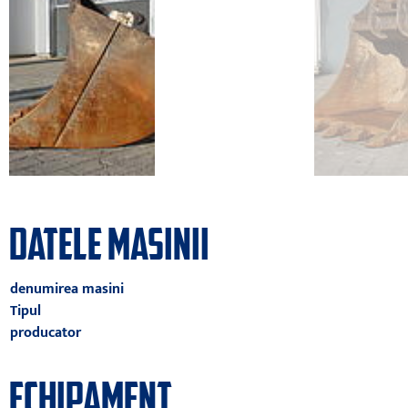
DATELE MASINII
denumirea masini
Tipul
producator
ECHIPAMENT