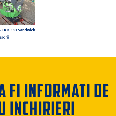
 TR-K 150 Sandwich
esorii
 FI INFORMATI DE
U INCHIRIERI