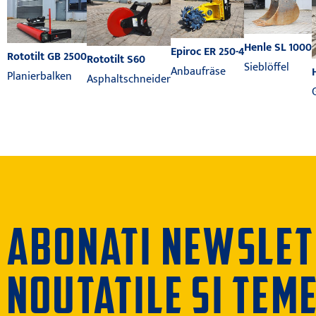
Henle SL 1000
Epiroc ER 250-4
Rototilt GB 2500
Rototilt S60
Sieblöffel
Anbaufräse
Planierbalken
Asphaltschneider
ABONATI NEWSLETT
NOUTATILE SI TEM