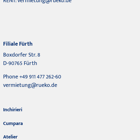
RENT:
vermietung@rueko.de
Filiale Fürth
Boxdorfer Str. 8
D-90765 Fürth
Phone +49 911 477 262-60
vermietung@rueko.de
Inchirieri
Cumpara
Atelier