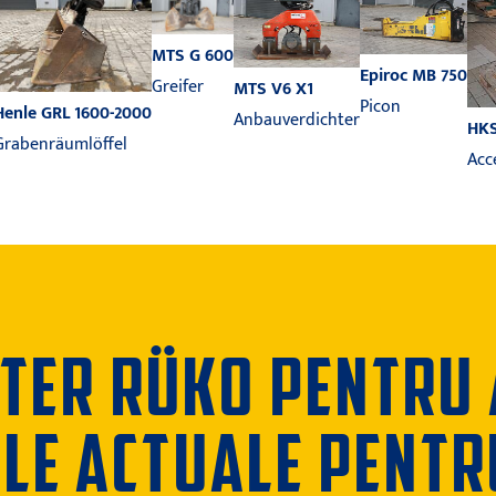
MTS G 600
Epiroc MB 750
Greifer
MTS V6 X1
Picon
Henle GRL 1600-2000
Anbauverdichter
HKS
Grabenräumlöffel
Acc
ER RÜKO PENTRU A
ELE ACTUALE PENTR