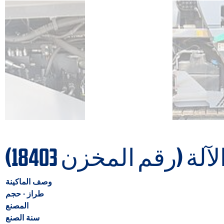
ة (رقم المخزن 18403)
وصف الماكينة
طراز - حجم
المصنع
سنة الصنع