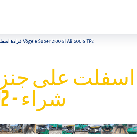
فرادة اسفلت على جنزير- فينشر Vögele Super 2100-5i AB 600-5 TP2
2100-5I AB 600-5 TP2 - شراء