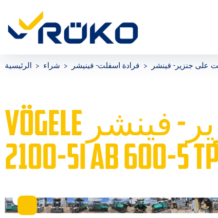
فرادة اسفلت- فينيشر
شراء
الرئيسية
VÖGELE فرادة اسفلت على جنزير- فينشر SUPER