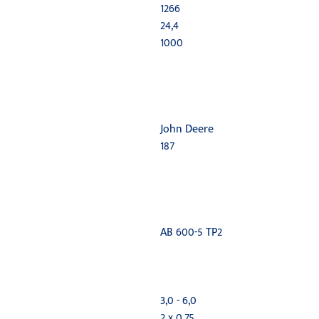
1266
24,4
1000
John Deere
187
AB 600-5 TP2
3,0 - 6,0
2 x 0,75