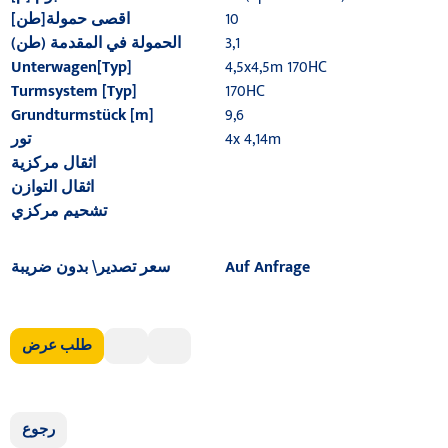
10
اقصى حمولة[طن]
3,1
الحمولة في المقدمة (طن)
Unterwagen[Typ]
4,5x4,5m 170HC
Turmsystem [Typ]
170HC
Grundturmstück [m]
9,6
4x 4,14m
تور
اثقال مركزية
اثقال التوازن
تشحيم مركزي
Auf Anfrage
سعر تصدير\ بدون ضريبة
طلب عرض
رجوع