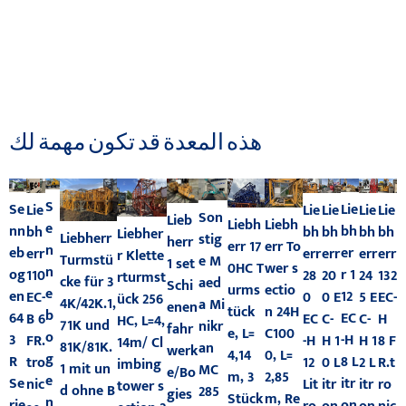
هذه المعدة قد تكون مهمة لك
S
Se
Lie
Lie
Lie
Lie
Lie
Lie
Son
Lieb
Liebh
Liebh
e
nn
bh
bh
bh
bh
bh
bh
Liebher
Liebherr
stig
herr
err 17
err To
n
eb
er
err
err
err
err
err
r Klette
Turmstü
e M
1 set
0HC T
wer s
n
og
r 1
24
28
110
132
20
rturmst
cke für 3
aed
Schi
urms
ectio
e
en
12
5 E
0
EC-
EC-
0 E
ück 256
4K/42K.1,
a Mi
enen
tück
n 24H
b
64
EC
C-
EC
B 6
H
C-
HC, L=4,
71K und
nikr
fahr
e, L=
C100
o
3
-H
H 1
-H
FR.
8 F
H 1
14m/ Cl
81K/81K.
an
werk
4,14
0, L=
g
R
8 L
2 L
12
tro
R.t
0 L
imbing
1 mit un
MC
e/Bo
m, 3
2,85
e
Se
itr
itr
Lit
nic
ro
itr
tower s
d ohne B
285
gies
Stück
m, Re
n
rie
on