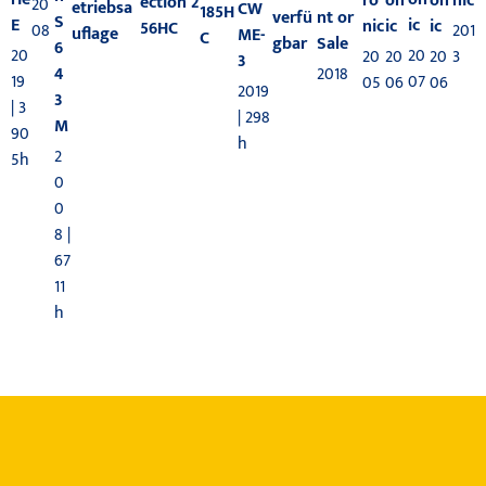
on
ro
nic
on
ection 2
20
etriebsa
CW
185H
verfü
nt or
S
E
ic
ic
nic
ic
56HC
08
201
uflage
ME-
C
gbar
Sale
6
20
20
20
20
3
20
3
2018
4
19
07
06
05
06
2019
3
| 3
| 298
M
90
h
2
5h
0
0
8 |
67
11
h