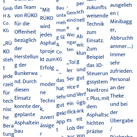
e
s
per
ausgelieh
,
das Team
zukunfts
Bau
Gmb
“Mit
sch
en (
Gem
von RÜKO
weisende
unte
H &
RÜKO
nell
eind
Minibagg
rneh
Co.
für die
Technik
wird
e
e
er,
mun
KG
Offenheit
zum
jedes
Wei
Ab
g SE
Abbruchh
bezüglich
Einsatz.
ngar
Asphal
„RÜ
wic
&
ammer....)
der
Zum
ten
tproje
KO
Co.
klun
Immer
Herstellun
Beispiel
kt zum
KG
steh
g
„Tol
sehr
g der
das 3D-
Erfolg
t
und
ler
zufrieden.
“…
Bunkerwa
Steuerun
-
jede
gut
Ser
Personal
das
nd. Durch
gssystem
moder
rzeit
e
vice
an der
hat
diesen
Navitroni
ne
für
Verf
und
Theke
sehr
Einsatz
c Plus, mit
Techni
tech
ügb
ein
und bei
gut
konnte der
dem
k,
nisc
ark
dick
der
gekl
geplante
Asphaltsc
zuverl
he
eit
es
Übergabe
app
Asphaltein
hichten
ässige
Bera
der
Lob
/
t
bau
präzise
r
tung
von
auc