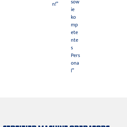
sow
n!”
ie
ko
mp
ete
nte
s
Pers
ona
l”