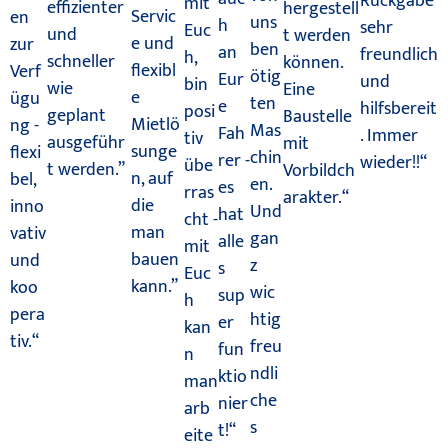
Rückgabe
mit
effizienter
hergestell
Servic
en
uns
h
sehr
Euc
und
t werden
e und
zur
ben
an
freundlich
h,
schneller
können.
flexibl
Verf
ötig
Eur
und
bin
wie
Eine
e
ügu
ten
e
hilfsbereit
posi
geplant
Baustelle
Mietlö
ng -
Mas
Fah
. Immer
tiv
ausgeführ
mit
sunge
flexi
chin
rer -
wieder!!“
übe
t werden.”
Vorbildch
n, auf
bel,
en.
es
rras
arakter.“
die
inno
Und
hat
cht -
man
vativ
gan
alle
mit
bauen
und
z
s
Euc
kann.”
koo
wic
sup
h
pera
htig
er
kan
tiv.“
freu
fun
n
ndli
ktio
man
che
nier
arb
s
t!“
eite