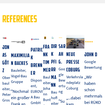
REFERENCES
DIR
SAR
FRA
JON
PATRIC
K
AH
NEUE
NK
JOHN D
AS
MAXIMILIA
K
PFI
G.
PRESSE
TIM
Google
GÖT
N BACKES
BRENN
Bewertung
RR
COBURG
Goo
MER
Z
Bauleiter,
ER
gle
Vogel-Bau
MA
„Wir
Verkehrsla
Baul
Ober
Dispon
Bew
Gruppe
ndeplatz
eiter,
haben
baul
NN
ent,
ertu
Coburg
Joha
eiter,
schon
“Nochmal
EUROVI
ng
Bau
nn
Peter
mehrmals
A Bau
ein großer
„...dabei
hofl
Bunt
Gros
“Su
bei RÜKO
GmbH
eiter
Dank an
kam