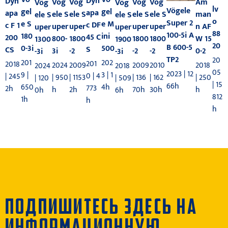
Dyn
Dyn
Vög
Am
Vög
Vög
Vög
Vög
Vög
lv
Vögele
gel
gel
apa
apa
ele S
man
ele S
ele S
ele S
ele S
ele S
o
Super 2
e M
e S
c DF
c F 1
uper
n AF
uper
uper
uper
uper
uper
88
100-5i A
ini
180
45 C
200
800-
W 15
1800
1800
1800
1300
1900
20
B 600-5
500
0-3i
S
CS
3i
0-2
-2
-2
-2
-3i
-3i
TP2
20
202
201
201
2018
2024
2018
2009
2009
2010
2024
2018
05
2023 | 12
3 | 1
9 |
0 | 4
| 245
| 950
| 250
| 1153
| 136
| 162
| 120
| 509
| 15
66h
4h
650
773
2h
h
h
2h
70h
30h
0h
6h
812
1h
h
h
ПОДПИШИТЕСЬ ЗДЕСЬ НА
ИНФОРМАЦИОННУЮ