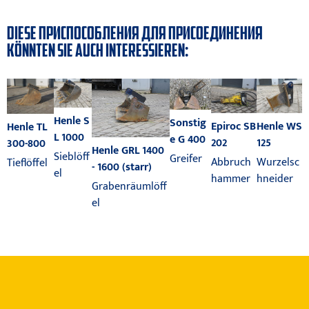
DIESE ПРИСПОСОБЛЕНИЯ ДЛЯ ПРИСОЕДИНЕНИЯ
KÖNNTEN SIE AUCH INTERESSIEREN:
Henle S
Sonstig
Epiroc SB
Henle WS
Henle TL
L 1000
e G 400
202
125
300-800
Henle GRL 1400
Sieblöff
Greifer
Abbruch
Wurzelsc
Tieflöffel
- 1600 (starr)
el
hammer
hneider
Grabenräumlöff
el