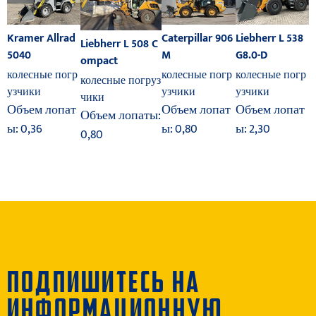
Kramer Allrad
Liebherr L 538
Caterpillar 906
Liebherr L 508 C
5040
G8.0-D
M
ompact
колесные погр
колесные погр
колесные погр
колесные погруз
узчики
узчики
узчики
чики
Объем лопат
Объем лопат
Объем лопат
Объем лопаты:
ы: 0,36
ы: 2,30
ы: 0,80
0,80
ПОДПИШИТЕСЬ НА
ИНФОРМАЦИОННУЮ