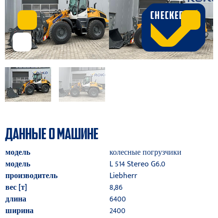
CHECKED
ДАННЫЕ О МАШИНЕ
модель
колесные погрузчики
модель
L 514 Stereo G6.0
производитель
Liebherr
вес [т]
8,86
длина
6400
ширина
2400